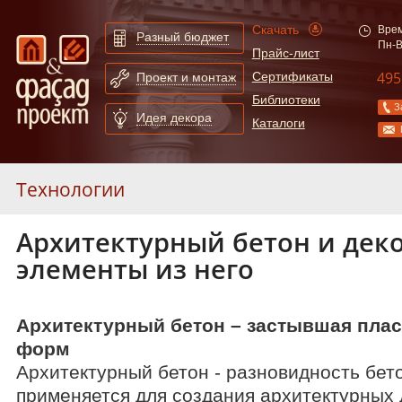
Скачать
Врем
Разный бюджет
Пн-В
Прайс-лист
495
Сертификаты
Проект и монтаж
Библиотеки
З
Идея декора
Каталоги
Технологии
Архитектурный бетон и дек
Полиуретан
элементы из него
Искусственный камень
Архитектурный бетон
Стеклофибробетон
Архитектурный бетон – застывшая пла
Стеклопластик
форм
Пенопласт (полистирол)
Архитектурный бетон - разновидность бет
Деревокомпозит
применяется для создания архитектурных