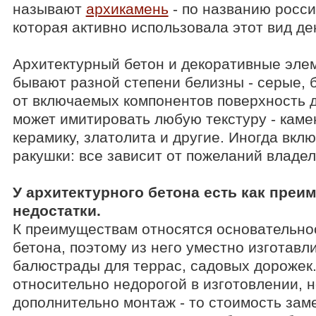
называют
архикамень
- по названию росси
Расширенный поиск по сайту
которая активно использовала этот вид де
Архитектурный бетон и декоративные элем
бывают разной степени белизны - серые, 
от включаемых компонентов поверхность д
может имитировать любую текстуру - каме
керамику, златолита и другие. Иногда вкл
ракушки: все зависит от пожеланий владе
У архитектурного бетона есть как преим
недостатки.
К преимуществам относятся основательнос
бетона, поэтому из него уместно изготавл
балюстрады для террас, садовых дорожек.
относительно недорогой в изготовлении, н
дополнительно монтаж - то стоимость заме