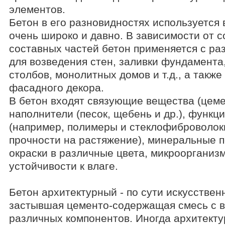
элементов.
Вопросы
Бетон в его разновидностях используется 
очень широко и давно. В зависимости от 
Характеристики материалов
составных частей бетон применяется с ра
для возведения стен, заливки фундамента
Инструкции по монтажу
столбов, монолитных домов и т.д., а также
фасадного декора.
Все каталоги и прайс-листы "Фасад проект"
В бетон входят связующие вещества (цемен
Словарь терминов
наполнители (песок, щебень и др.), функ
(например, полимеры и стеклофиброволокн
Скачать библиотеки элементов
прочности на растяжение), минеральные 
окраски в различные цвета, микроорганизм
Раздел статей
устойчивости к влаге.
Блоги
Бетон архитектурный - по сути искусствен
застывшая цементо-содержащая смесь с 
различных компонентов. Иногда архитект