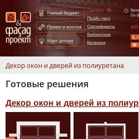
Скачать
Врем
Разный бюджет
Пн-В
Прайс-лист
495
Сертификаты
Проект и монтаж
Библиотеки
З
Идея декора
Каталоги
Декор окон и дверей из полиуретана
Готовые решения
Декор окон и дверей из полистирола
Фасадные решения
Декор окон и дверей из полиур
Расширенный поиск по сайту