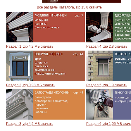
Словарь терминов
Все разделы каталога, zip 15,8 скачать
Скачать библиотеки элементов
Раздел статей
Блоги
Раздел 1, zip 4,3 МБ скачать
Раздел 4, zip 2,8 скачать
Расширенный поиск по сайту
Раздел 2, zip 0,98 МБ скачать
Раздел 5, zip 1,9 скачать
Раздел 3, zip 4,5 МБ скачать
Раздел 6, zip 1,05 МБ скач