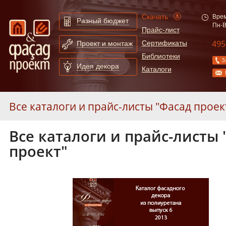
Скачать
Врем
Разный бюджет
Пн-В
Прайс-лист
495
Сертификаты
Проект и монтаж
Библиотеки
З
Идея декора
Каталоги
Все каталоги и прайс-листы "Фасад проек
Все каталоги и прайс-листы 
Вопросы
проект"
Технологии
Характеристики материалов
Инструкции по монтажу