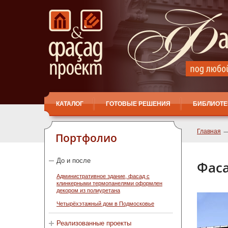
КАТАЛОГ
ГОТОВЫЕ РЕШЕНИЯ
БИБЛИОТЕ
Главная
Портфолио
До и после
Фаса
Административное здание, фасад с
клинкерными термопанелями оформлен
декором из полиуретана
Четырёхэтажный дом в Подмосковье
Реализованные проекты