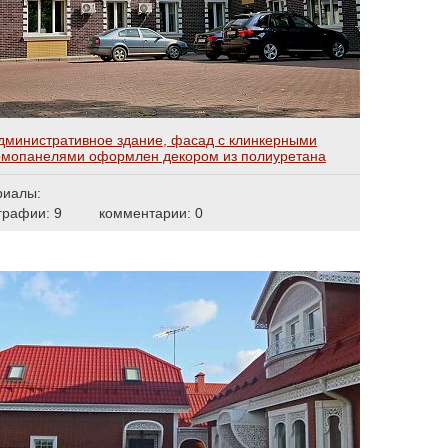
дминистративное здание, фасад с клинкерными
рмопанелями оформлен декором из полиуретана
риалы:
графии: 9
комментарии: 0