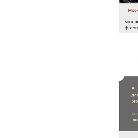
Моск
матер
фотог
Вы
дл
pro
Ес
еже