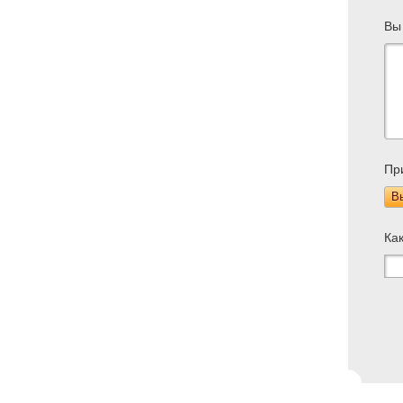
Вы
Пр
В
Ка