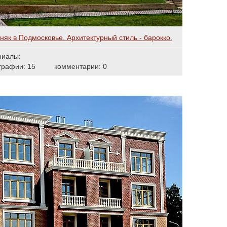
няк в Подмоcковье. Архитектурный стиль - барокко.
риалы:
графии: 15
комментарии: 0