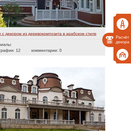
 с декором из деревокомпозита в арабском стиле
Расчёт
декора
риалы:
графии: 12
комментарии: 0