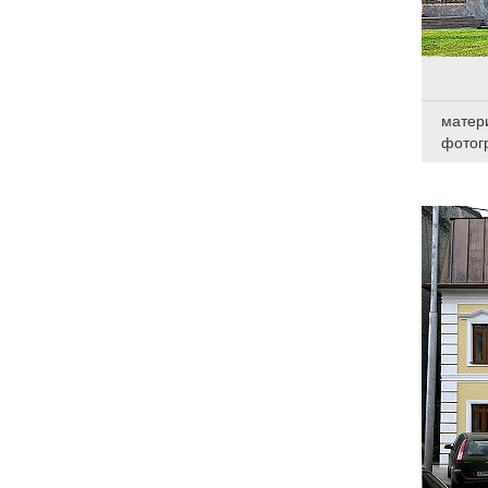
матер
фотог