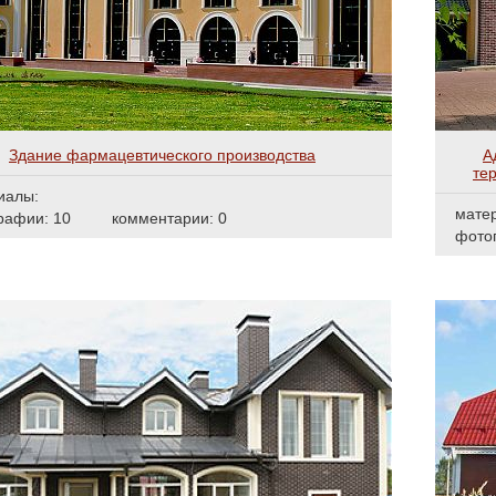
Здание фармацевтического производства
А
те
иалы:
мате
рафии: 10
комментарии: 0
фото