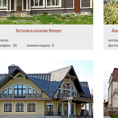
Коттедж в поселке Феонит
Дом
иалы:
мате
рафии: 16
комментарии: 0
фото