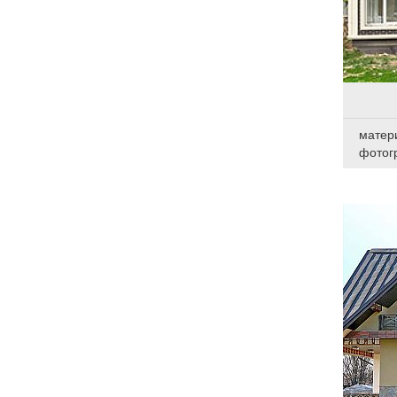
матер
фотог