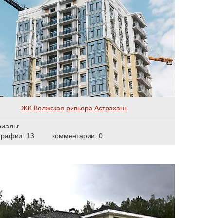
ЖК Волжская ривьера Астрахань
риалы:
графии: 13
комментарии: 0