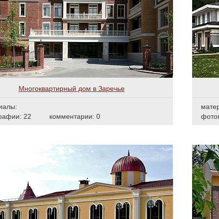
Многоквартирный дом в Заречье
иалы:
мате
рафии: 22
комментарии: 0
фото