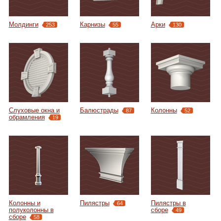
Online консультации
Молдинги
Карнизы
Арки
253
55
130
Расширенный поиск по сайту
Слуховые окна и
Балюстрады
Колонны
87
52
обрамления
19
Колонны и
Пилястры
Пилястры в
64
полуколонны в
сборе
49
сборе
58