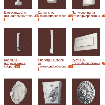
Балюстрады из
Колонны из
Полуколонны из
стеклофибробетона
стеклофибробетона
стеклофибробетона
87
52
7
Колонны и
Пилястры в сборе
Русты из
полуколонны в
из
стеклофибробетона
5
сборе
стеклофибробетона
58
49