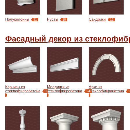
Полуколонны
Русты
Сандрики
31
18
12
Фасадный декор из стеклофиб
Карнизы из
Молдинги из
Арки из
стеклофибробетона
стеклофибробетона
стеклофибробетона
55
247
1