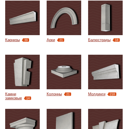
Карнизы
Арки
Балюстрады
39
21
18
Камни
Колонны
Молдинги
21
218
замковые
14