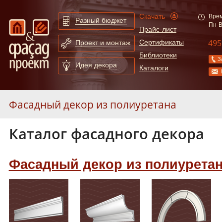
Скачать
Врем
Разный бюджет
Пн-В
Прайс-лист
495
Сертификаты
Проект и монтаж
Библиотеки
З
Идея декора
Каталоги
Фасадный декор из полиуретана
Каталог фасадного декора
Фасадный декор из пенопласта
Фасадный декор из стеклофибробетона
Фасадный декор из полиурета
Скачать каталоги и прайс-лист
Сертификаты