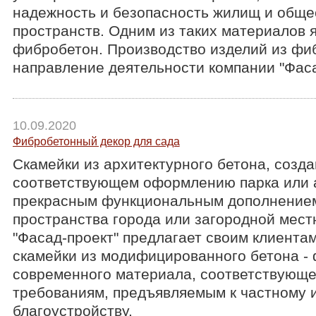
Вопросы
надежность и безопасность жилищ и общ
пространств. Одним из таких материалов 
Технологии
фибробетон. Производство изделий из фи
направление деятельности компании "Фаса
Характеристики материалов
Инструкции по монтажу
10.09.2020
Все каталоги и прайс-листы "Фасад проект"
Фибробетонный декор для сада
Скамейки из архитектурного бетона, созда
Словарь терминов
соответствующем оформлению парка или а
прекрасным функциональным дополнение
Скачать библиотеки элементов
пространства города или загородной мест
"Фасад-проект" предлагает своим клиента
Блоги
скамейки из модифицированного бетона -
современного материала, соответствующе
требованиям, предъявляемым к частному 
Расширенный поиск по сайту
благоустройству.