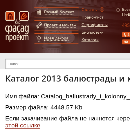
Скачать
Врем
Разный бюджет
Пн-В
Прайс-лист
495
Сертификаты
Проект и монтаж
Библиотеки
З
Идея декора
Каталоги
Расширенный поиск по сайту
Каталог 2013 балюстрады и
Имя файла: Catalog_baliustrady_i_kolonny_
Размер файла: 4448.57 Kb
Если закачивание файла не начнется чере
этой ссылке