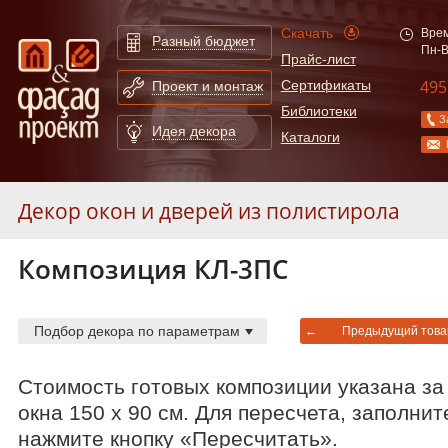
Скачать
Врем
Разный бюджет
Пн-В
Прайс-лист
495
Сертификаты
Проект и монтаж
Библиотеки
З
Идея декора
Каталоги
Декор окон и дверей из полистирола
Композиция КЛ-3ПС
Декор окон и дверей из полиуретана
Фасадные решения
Подбор декора по параметрам
←
Предыдущий това
Стоимость готовых композиции указана за
Расширенный поиск по сайту
окна 150 х 90 см. Для пересчета, заполни
нажмите кнопку «Пересчитать».