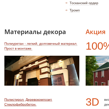
Все каталоги и прайс-листы "Фасад проект"
Тосканский ордер
Тромп
Скачать библиотеки элементов
Раздел статей
Материалы декора
Акция
Блоги
100
Полиуретан - легкий, долговечный материал.
Прост в монтаже.
Расширенный поиск по сайту
3D
Полистирол.
Деревокомпозит.
ви
Стеклофибробетон.
де