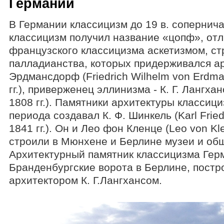
Германии
В Германии классицизм до 19 в. сопернича
классицизм получил название «цопф», от
французского классицизма аскетизмом, с
палладианства, которых придерживался ар
Эрдмансдорф (Friedrich Wilhelm von Erdma
гг.), приверженец эллинизма - К. Г. Лангх
1808 гг.). Памятники архитектуры классиц
периода создавал К. Ф. Шинкель (Karl Fried
1841 гг.). Он и Лео фон Кленце (Leo von Kl
строили в Мюнхене и Берлине музеи и об
Архитектурный памятник классицизма Ге
Бранденбургские ворота в Берлине, пост
архитектором К. Г.Лангхансом.