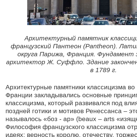
Архитектурный памятник классици
французский Пантеон (Panthеon). Лати
округа Парижа, Франция. Фундамент з
архитектор Ж. Суффло. Здание законче
в 1789 г.
Архитектурные памятники классицизма во
Франции закладывались основные принци
классицизма, который развивался под вли
поздней готики и мотивов Ренессанса – э
называлось «боз - ар» (beaux – arts «изящ
Философия французского классицизма отр
идеях: верность королю, отечеству, торже