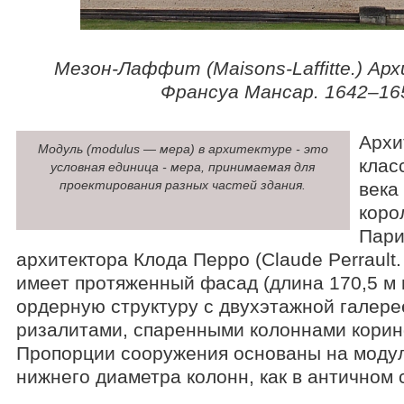
Мезон-Лаффит (Maisons-Laffitte.) А
Франсуа Мансар. 1642–165
Архи
Модуль (modulus — мера) в архитектуре - это
клас
условная единица - мера, принимаемая для
проектирования разных частей здания.
века
коро
Пари
архитектора Клода Перро (Claude Perrault.
имеет протяженный фасад (длина 170,5 м 
ордерную структуру с двухэтажной галер
ризалитами, спаренными колоннами корин
Пропорции сооружения основаны на модул
нижнего диаметра колонн, как в античном 