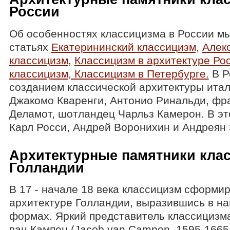
России
Об особенностях классицизма в России м
статьях
Екатерининский классицизм,
Алек
классицизм,
Классицизм в архитектуре Ро
классицизм,
Классицизм в Петербурге.
В Р
созданием классической архитектуры итал
Джакомо Кваренги, Антонио Ринальди, фр
Деламот, шотландец Чарльз Камерон. В эт
Карл Росси, Андрей Воронихин и Андреян 
Архитектурные памятники кла
Голландии
В 17 - начале 18 века классицизм сформи
архитектуре Голландии, выразившись в н
формах. Яркий представитель классицизма
ван Кампен (Jacob van Campen, 1595-1665 г