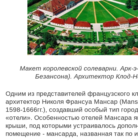
Макет королевской солеварни. Арк-э
Безансона). Архитектор Клод-Н
Одним из представителей французского к
архитектор Николя Франсуа Мансар (Mansar
1598-1666гг.), создавший особый тип горо
«отели». Особенностью отелей Мансара я
крыши, под которыми устраивалось допол
помещение - мансарда, названная так по и