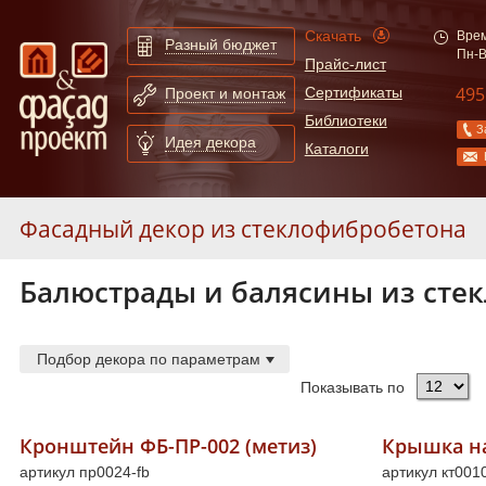
Скачать
Врем
Разный бюджет
Пн-В
Прайс-лист
495
Сертификаты
Проект и монтаж
Библиотеки
З
Идея декора
Каталоги
Фасадный декор из стеклофибробетона
Балюстрады и балясины из сте
Карнизы из стеклофибробетона
55
Молдинги из стеклофибробетона
247
Арки из стеклофибробетона
130
Подбор декора по параметрам
Сандрики из стеклофибробетона
31
Показывать по
Балюстрады из стеклофибробетона
87
Колонны из стеклофибробетона
52
Кронштейн ФБ-ПР-002 (метиз)
Крышка на
артикул пр0024-fb
Полуколонны из стеклофибробетона
78
артикул кт0010