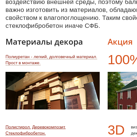
воздействию внешней среды, поэтому ба
важно изготовить из материалов, облада
свойством к влагопоглощению. Таким свой
стеклофибробетон иначе СФБ.
Материалы декора
Акция
100
Полиуретан - легкий, долговечный материал.
Прост в монтаже.
3D
Полистирол.
Деревокомпозит.
ви
Стеклофибробетон.
де