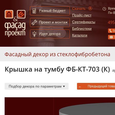
Скачать
Врем
Разный бюджет
Пн-В
Прайс-лист
495
Сертификаты
Проект и монтаж
Библиотеки
З
Идея декора
Каталоги
Фасадный декор из стеклофибробетона
Крышка на тумбу ФБ-КТ-703 (К)
Карнизы из стеклофибробетона
55
а
Молдинги из стеклофибробетона
247
Арки из стеклофибробетона
130
Подбор декора по параметрам
←
Предыдущий това
Сандрики из стеклофибробетона
31
Балюстрады из стеклофибробетона
87
Колонны из стеклофибробетона
52
Полуколонны из стеклофибробетона
78