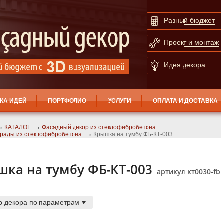
Разный бюджет
Проект и монтаж
Идея декора
КА ИДЕЙ
ПОРТФОЛИО
УСЛУГИ
ОПЛАТА И ДОСТАВКА
КАТАЛОГ
Фасадный декор из стеклофибробетона
рады из стеклофибробетона
Крышка на тумбу ФБ-КТ-003
ка на тумбу ФБ-КТ-003
артикул кт0030-fb
р декора по параметрам