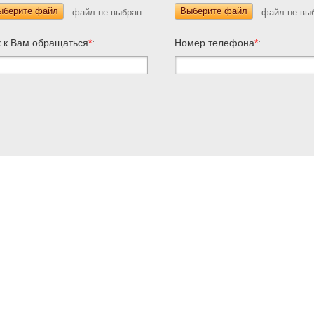
ыберите файл
Выберите файл
к к Вам обращаться
*
:
Номер телефона
*
: