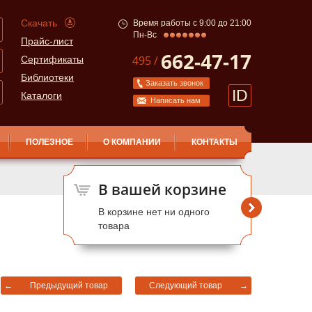
Скачать
Время работы с 9:00 до 21:00
Пн-Вс
Прайс-лист
662-47-17
495 /
Сертификаты
Библиотеки
Заказать звонок
ID
Каталоги
Написать нам
ПОЛЕЗНОЕ
О КОМПАНИИ
КОНТАКТЫ
В вашей корзине
В корзине нет ни одного
товара
←
Предыдущий товар
Следующий товар
→