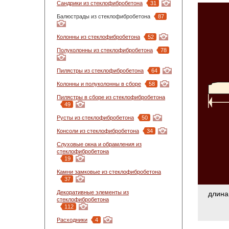
Сандрики из стеклофибробетона
31
Балюстрады из стеклофибробетона
87
Колонны из стеклофибробетона
52
Полуколонны из стеклофибробетона
78
Пилястры из стеклофибробетона
64
Колонны и полуколонны в сборе
58
Пилястры в сборе из стеклофибробетона
49
Русты из стеклофибробетона
50
Консоли из стеклофибробетона
34
Слуховые окна и обрамления из
стеклофибробетона
19
Камни замковые из стеклофибробетона
37
Декоративные элементы из
длина
стеклофибробетона
112
Расходники
4