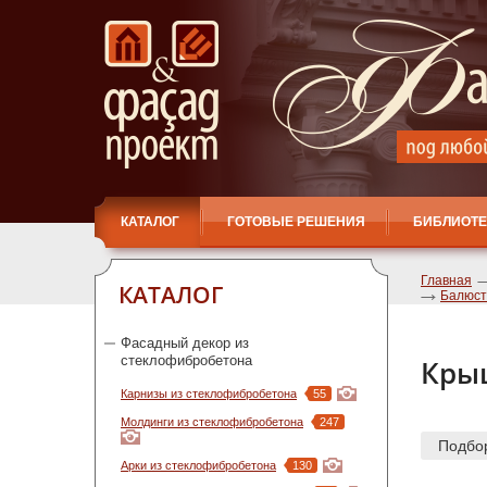
КАТАЛОГ
ГОТОВЫЕ РЕШЕНИЯ
БИБЛИОТЕ
Главная
КАТАЛОГ
Балюст
Фасадный декор из
стеклофибробетона
Крыш
Карнизы из стеклофибробетона
55
Молдинги из стеклофибробетона
247
Подбо
Арки из стеклофибробетона
130