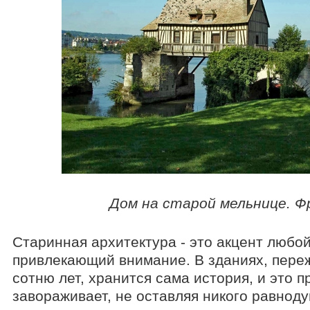
Вопросы
Технологии
Характеристики материалов
Инструкции по монтажу
Все каталоги и прайс-листы "Фасад проект"
Словарь терминов
Скачать библиотеки элементов
Дом на старой мельнице. Ф
Блоги
Старинная архитектура - это акцент любой
привлекающий внимание. В зданиях, пере
сотню лет, хранится сама история, и это п
завораживает, не оставляя никого равнод
Расширенный поиск по сайту