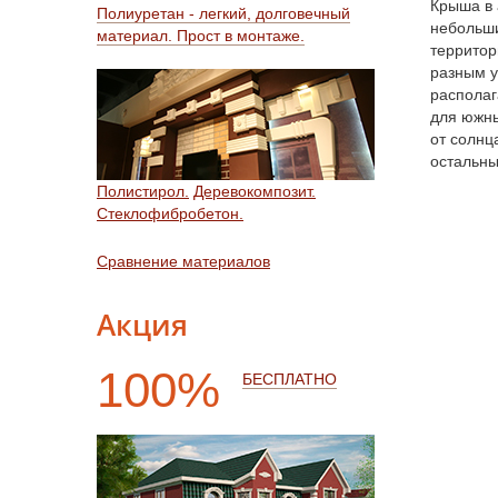
Крыша в 
Полиуретан - легкий, долговечный
небольши
материал. Прост в монтаже.
территор
разным у
располаг
для южны
от солнц
остальны
Полистирол.
Деревокомпозит.
Стеклофибробетон.
Сравнение материалов
Акция
100%
БЕСПЛАТНО