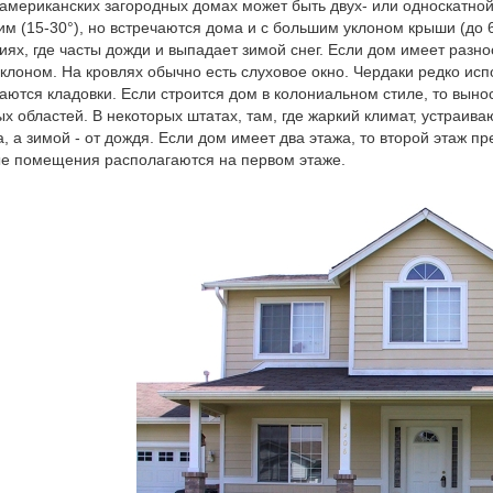
американских загородных домах может быть двух- или односкатно
м (15-30°), но встречаются дома и с большим уклоном крыши (до 
иях, где часты дожди и выпадает зимой снег. Если дом имеет разн
клоном. На кровлях обычно есть слуховое окно. Чердаки редко ис
аются кладовки. Если строится дом в колониальном стиле, то выно
х областей. В некоторых штатах, там, где жаркий климат, устраи
а, а зимой - от дождя. Если дом имеет два этажа, то второй этаж п
е помещения располагаются на первом этаже.