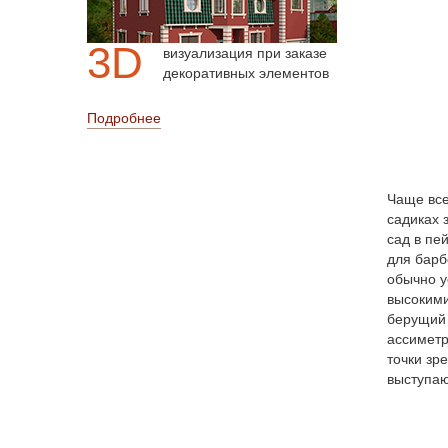
3D
визуализация при заказе
декоративных элементов
Подробнее
Чаще все
садиках 
сад в пе
для барб
обычно у
высокими
берущий 
ассиметр
точки зр
выступаю