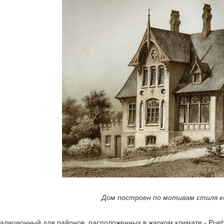
Дом построен по мотивам стиля к
радиционный для районов, расположенных в жарком климате - Puebl