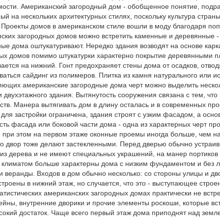
ости. Американский загородный дом - обобщенное понятие, подр
ый на нескольких архитектурных стилях, поскольку культура стран
 Проекты домов в американском стиле вошли в моду благодаря п
ских загородных домов можно встретить каменные и деревянные - 
ые дома оштукатуривают. Нередко здания возводят на основе карк
ых домов помимо штукатурки характерно покрытие деревянными пла
ается на нижний. Гонт предохраняет стены дома от осадков, отво
ваться сайдинг из полимеров. Плитка из камня натурального или ис
ющих американские загородные дома черт можно выделить нескол
и двухэтажного здания. Вытянутость сооружения связана с тем, чт
ств. Манера вытягивать дом в длину осталась и в современных прое
для застройки ограничена, здания строят с узким фасадом, а основ
сть фасада или боковой части дома - одна из характерных черт пр
 при этом на первом этаже оконные проемы иногда больше, чем на 
во двор тоже делают застекленными. Перед дверью обычно устраив
из дерева и не имеют специальных украшений, на манер портико
 климатом больше характерны дома с низким фундаментом и без ле
и веранды. Входов в дом обычно несколько: со стороны улицы и дво
строены в нижний этаж, но случается, что это - выступающее строе
атистических американских загородных домах практически не вст
ейны, внутренние дворики и прочие элементы роскоши, которые вст
сокий достаток. Чаще всего первый этаж дома приподнят над земле