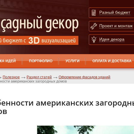
Разный бюджет
Проект и монтаж
Идея декора
КА ИДЕЙ
ПОРТФОЛИО
УСЛУГИ
ОПЛАТА И ДОСТАВКА
Полезное
Раздел статей
Оформление фасадов зданий
ности американских загородных домов
бенности американских загородн
ов