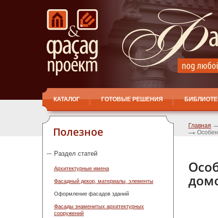
КАТАЛОГ
ГОТОВЫЕ РЕШЕНИЯ
БИБЛИОТЕ
Главная
Полезное
Особен
Раздел статей
Осо
Архитектурные имена
дом
Фасадный декор, материалы, элементы
Оформление фасадов зданий
Фасады знаменитых архитектурных
сооружений