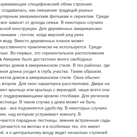
азумевающее специфический облик строения,
ы создавалась, как смешение традиций разных
опулярным американским фильмам и сериалам. Среди
все зависит от дохода семьи. В некоторых случаях
асной конструкции. Для деревянных американских
нками - гонтом, когда верхний ряд реек
дя воду. Вместо деревянных планок может
кусственного практически не используется. Среди
ько. Во-первых, это горизонтальное расположение
о в Америке было достаточно много свободных
ктах домов в американском стиле. В тех районах, где
ная длина уходит в глубь участка. Таким образом,
оектов домов в американском стиле. Окна обычно
втором. Для окон характерна расстекловка. Двери на
ают крыльцо или крыльцо с верандой, чаще всего они
в с поддерживающими кровлю столбами. Для регионов
стницы. В таком случае у дома может не быть
ра - все подчиняется удобству. В некоторых случаях
ние, над которым устраивают комнату. В
речаются парадные лестницы, зимние встроенные сады
речаются на виллах и в особняках тех, кто имеет
й, и к центральному входу ведет несколько ступеней.