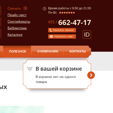
Скачать
Время работы с 9:00 до 21:00
Пн-Вс
Прайс-лист
662-47-17
495 /
Сертификаты
Библиотеки
Заказать звонок
ID
Каталоги
Написать нам
ПОЛЕЗНОЕ
О КОМПАНИИ
КОНТАКТЫ
В вашей корзине
В корзине нет ни одного
товара
ых