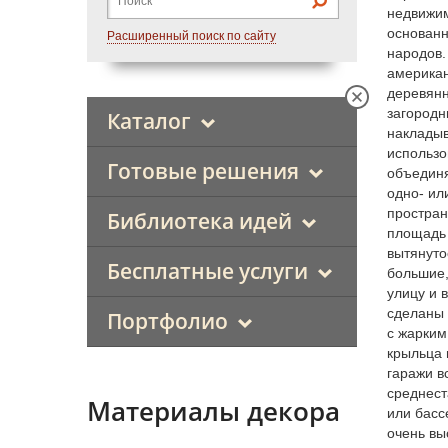
недвижим
основанн
Расширенный поиск по сайту
народов.
американ
деревянн
загородн
Каталог
накладыв
использо
Готовые решения
объединя
одно- ил
простран
Библиотека идей
площадь 
вытянуто
Бесплатные услуги
большие,
улицу и 
сделаны 
Портфолио
с жарким
крыльца 
гаражи в
среднест
Материалы декора
или басс
очень вы