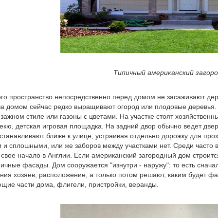
Типичный американский загоро
го пространство непосредственно перед домом не засаживают дер
за домом сейчас редко выращивают огород или плодовые деревья. 
йзажном стиле или газоны с цветами. На участке стоят хозяйствен
екю, детская игровая площадка. На задний двор обычно ведет двер
станавливают ближе к улице, устраивая отдельно дорожку для про
 и сплошными, или же заборов между участками нет. Среди часто 
свое начало в Англии. Если американский загородный дом строитс
ичные фасады. Дом сооружается "изнутри - наружу": то есть снач
ения хозяев, расположение, а только потом решают, каким будет ф
щие части дома, флигели, пристройки, веранды.