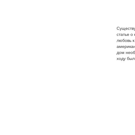
Существу
статье о
любовь к
американ
дом необ
ходу был