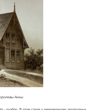
оролевы Анны.
o - пуэбло. В этом стиле у американских загородных