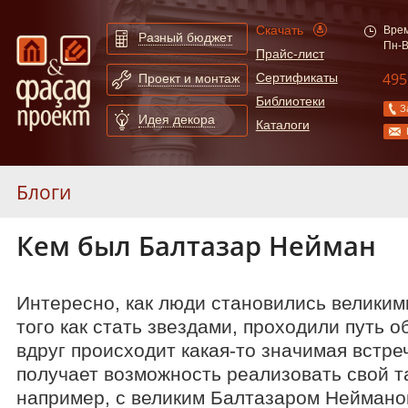
Скачать
Врем
Разный бюджет
Пн-В
Прайс-лист
495
Сертификаты
Проект и монтаж
Библиотеки
З
Идея декора
Каталоги
Блоги
Кем был Балтазар Нейман
Вопросы
Технологии
Интересно, как люди становились великим
того как стать звездами, проходили путь 
Характеристики материалов
вдруг происходит какая-то значимая встреч
Инструкции по монтажу
получает возможность реализовать свой та
например, с великим Балтазаром Неймано