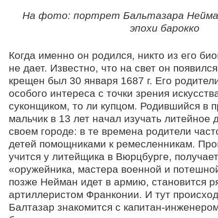
На фото: портрет Бальтазара Нейма
эпохи барокко
Когда именно он родился, никто из его би
не дает. Известно, что на свет он появился
крещен был 30 января 1687 г. Его родител
особого интереса с точки зрения искусства
суконщиком, то ли купцом. Родившийся в 
мальчик в 13 лет начал изучать литейное д
своем городе: в те времена родители час
детей помощниками к ремесленникам. Прош
учится у литейщика в Вюрцбурге, получае
«оружейника, мастера военной и потешной
позже Нейман идет в армию, становится 
артиллеристом Франконии. И тут происходи
Балтазар знакомится с капитан-инженеро