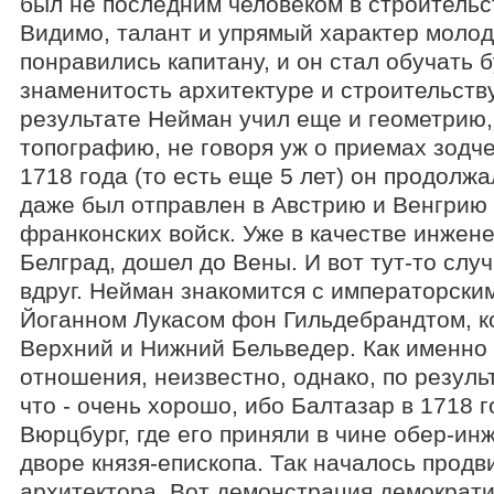
был не последним человеком в строительс
Видимо, талант и упрямый характер молод
понравились капитану, и он стал обучать
знаменитость архитектуре и строительств
результате Нейман учил еще и геометрию,
топографию, не говоря уж о приемах зодче
1718 года (то есть еще 5 лет) он продолжа
даже был отправлен в Австрию и Венгрию 
франконских войск. Уже в качестве инжене
Белград, дошел до Вены. И вот тут-то слу
вдруг. Нейман знакомится с императорски
Йоганном Лукасом фон Гильдебрандтом, к
Верхний и Нижний Бельведер. Как именно
отношения, неизвестно, однако, по резуль
что - очень хорошо, ибо Балтазар в 1718 г
Вюрцбург, где его приняли в чине обер-ин
дворе князя-епископа. Так началось прод
архитектора. Вот демонстрация демократ