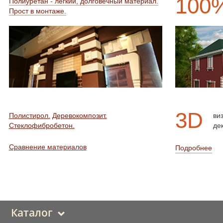
100
Полиуретан - легкий, долговечный материал.
Прост в монтаже.
3D
Полистирол.
Деревокомпозит.
ви
Стеклофибробетон.
де
Сравнение материалов
Подробнее
Каталог