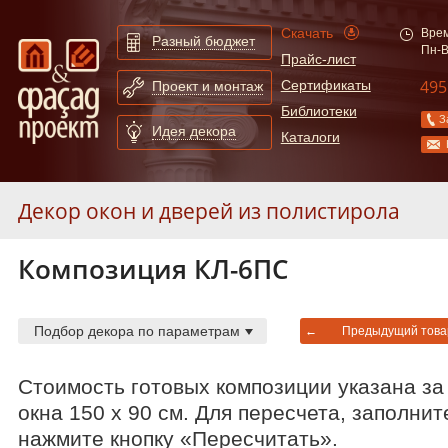
Скачать
Врем
Разный бюджет
Пн-В
Прайс-лист
495
Сертификаты
Проект и монтаж
Библиотеки
З
Идея декора
Каталоги
Декор окон и дверей из полистирола
Композиция КЛ-6ПС
Декор окон и дверей из полиуретана
Фасадные решения
Подбор декора по параметрам
←
Предыдущий това
Стоимость готовых композиции указана за
Расширенный поиск по сайту
окна 150 х 90 см. Для пересчета, заполни
нажмите кнопку «Пересчитать».