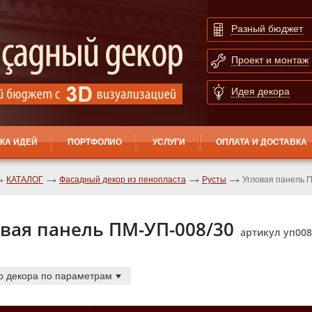
Разный бюджет
Проект и монтаж
Идея декора
КА ИДЕЙ
ПОРТФОЛИО
УСЛУГИ
ОПЛАТА И ДОСТАВКА
КАТАЛОГ
Фасадный декор из пенопласта
Русты
Угловая панель 
вая панель ПМ-УП-008/30
артикул уп00
р декора по параметрам