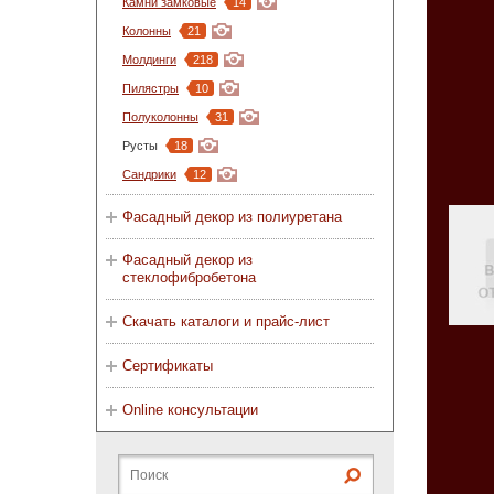
Камни замковые
14
Колонны
21
Молдинги
218
Пилястры
10
Полуколонны
31
Русты
18
Сандрики
12
Фасадный декор из полиуретана
Фасадный декор из
стеклофибробетона
Скачать каталоги и прайс-лист
Сертификаты
Online консультации