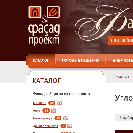
КАТАЛОГ
ГОТОВЫЕ РЕШЕНИЯ
БИБЛИОТЕ
Главная
КАТАЛОГ
Фасадный декор из пенопласта
Угло
Карнизы
39
Арки
21
Подбо
Балюстрады
18
Декор элементы
4