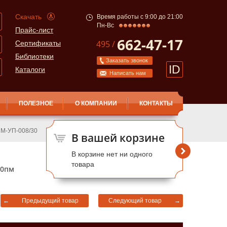
Скачать
Время работы с 9:00 до 21:00
Пн-Вс
Прайс-лист
662-47-17
495 /
Сертификаты
Библиотеки
Заказать звонок
ID
Каталоги
Написать нам
ПОЛЕЗНОЕ
О КОМПАНИИ
КОНТАКТЫ
ПМ-УП-008/30
В вашей корзине
В корзине нет ни одного
товара
80пм
←
Предыдущий товар
Следующий товар
→