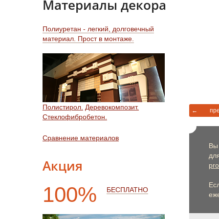
Материалы декора
Полиуретан - легкий, долговечный
материал. Прост в монтаже.
Полистирол.
Деревокомпозит.
←
пр
Стеклофибробетон.
Сравнение материалов
Вы
дл
Акция
pro
Ес
100%
БЕСПЛАТНО
еже