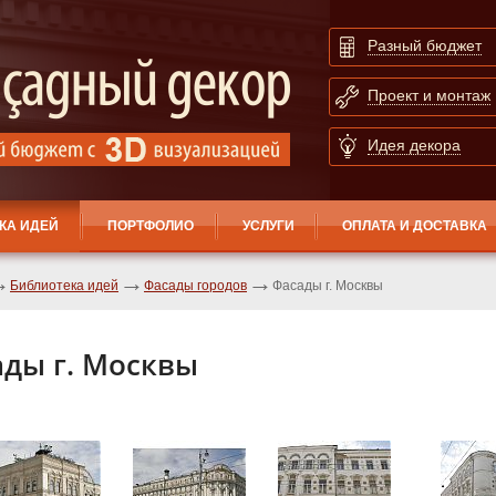
Разный бюджет
Проект и монтаж
Идея декора
КА ИДЕЙ
ПОРТФОЛИО
УСЛУГИ
ОПЛАТА И ДОСТАВКА
Библиотека идей
Фасады городов
Фасады г. Москвы
ды г. Москвы