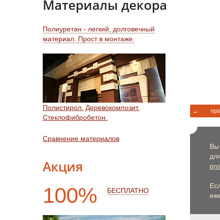
Материалы декора
Полиуретан - легкий, долговечный
материал. Прост в монтаже.
Полистирол.
Деревокомпозит.
←
пр
Стеклофибробетон.
Сравнение материалов
Вы
дл
Акция
pro
Ес
100%
БЕСПЛАТНО
еже