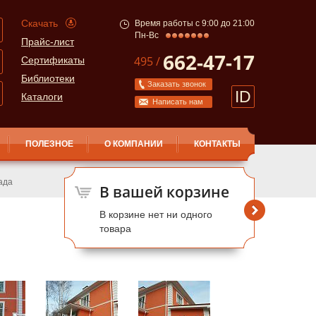
Скачать
Время работы с 9:00 до 21:00
Пн-Вс
Прайс-лист
662-47-17
495 /
Сертификаты
Библиотеки
Заказать звонок
ID
Каталоги
Написать нам
ПОЛЕЗНОЕ
О КОМПАНИИ
КОНТАКТЫ
ада
В вашей корзине
В корзине нет ни одного
товара