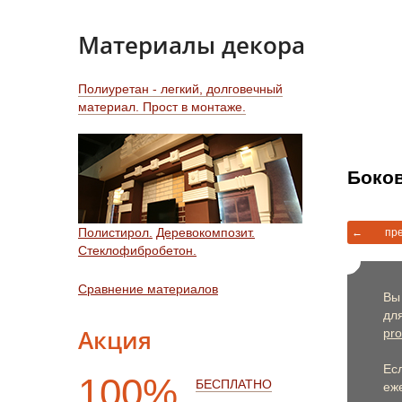
Материалы декора
Полиуретан - легкий, долговечный
материал. Прост в монтаже.
Боков
Полистирол.
Деревокомпозит.
←
пр
Стеклофибробетон.
Сравнение материалов
Вы
дл
Акция
pro
Ес
100%
БЕСПЛАТНО
еже