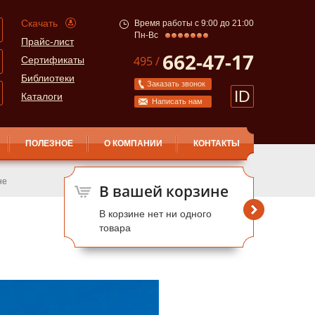
Скачать
Время работы с 9:00 до 21:00
Пн-Вс
Прайс-лист
662-47-17
495 /
Сертификаты
Библиотеки
Заказать звонок
ID
Каталоги
Написать нам
ПОЛЕЗНОЕ
О КОМПАНИИ
КОНТАКТЫ
не
В вашей корзине
В корзине нет ни одного
товара