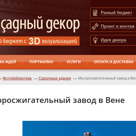
Разный бюджет
Проект и монтаж
Идея декора
КА ИДЕЙ
ПОРТФОЛИО
УСЛУГИ
ОПЛАТА И ДОСТАВКА
Фотобиблиотека
Сказочные здания
Мусоросжигательный завод в Ве
росжигательный завод в Вене