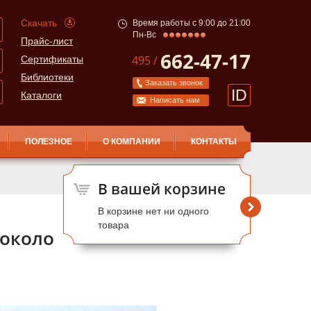
Скачать
Время работы с 9:00 до 21:00
Пн-Вс
Прайс-лист
662-47-17
495 /
Сертификаты
Библиотеки
Заказать звонок
ID
Каталоги
Написать нам
ПОЛЕЗНОЕ
О КОМПАНИИ
КОНТАКТЫ
В вашей корзине
В корзине нет ни одного
товара
 около