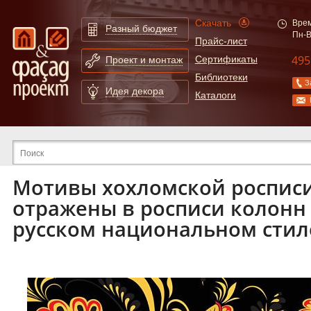
Скачать
Врем
Разный бюджет
Пн-В
Прайс-лист
495
Сертификаты
Проект и монтаж
Библиотеки
З
Идея декора
Каталоги
Расширенный поиск по сайту
Мотивы хохломской росписи
отражены в росписи колонн 
русском национальном стил