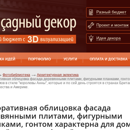
Разный бюджет
Проект и монтаж
Идея декора
КА ИДЕЙ
ПОРТФОЛИО
УСЛУГИ
ОПЛАТА И ДОСТАВКА
Фотобиблиотека
Архитектурная эклектика
тивная облицовка фасада деревянными плитами, фигурными планками, гонто
ов в стиле "королевы Анны", которые и по сей день строятся в странах Брита
ества и Америке.
оративная облицовка фасада
евянными плитами, фигурными
ками, гонтом характерна для до