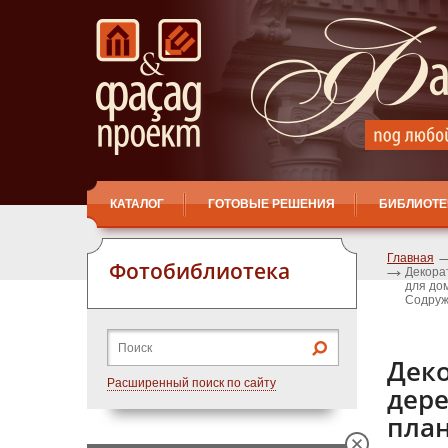
КАТАЛОГ
ГОТОВЫЕ РЕШЕНИЯ
БИБЛИОТЕ
Главная
Фотобиблиотека
Декора
для дом
Содруж
Дек
Расширенный поиск по сайту
дер
план