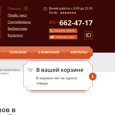
Скачать
Время работы с 9:00 до 21:00
Пн-Вс
Прайс-лист
662-47-17
495 /
Сертификаты
Библиотеки
Заказать звонок
ID
Каталоги
Написать нам
ПОЛЕЗНОЕ
О КОМПАНИИ
КОНТАКТЫ
В вашей корзине
м характерна
нского
В корзине нет ни одного
товара
мов в