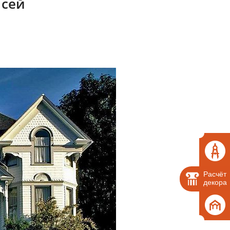
 сей
Расчёт
декора