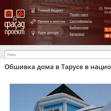
Скачать
Врем
Разный бюджет
Пн-В
Прайс-лист
495
Сертификаты
Проект и монтаж
Библиотеки
З
Идея декора
Каталоги
Расширенный поиск по сайту
Обшивка дома в Тарусе в нацио