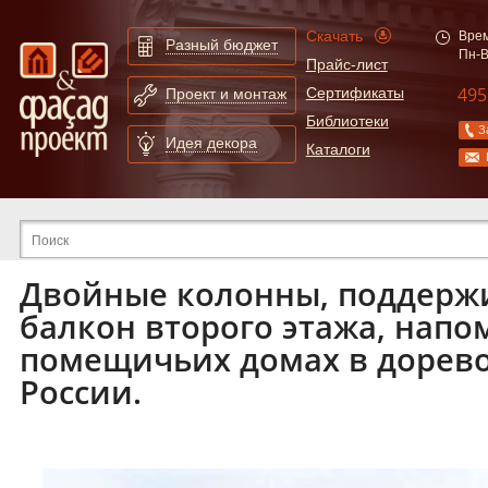
Скачать
Врем
Разный бюджет
Пн-В
Прайс-лист
495
Сертификаты
Проект и монтаж
Библиотеки
З
Идея декора
Каталоги
Расширенный поиск по сайту
Двойные колонны, поддер
балкон второго этажа, напо
помещичьих домах в доре
России.