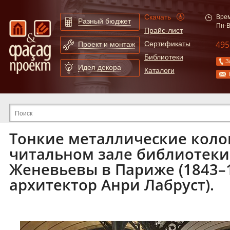
Скачать
Врем
Разный бюджет
Пн-В
Прайс-лист
495
Сертификаты
Проект и монтаж
Библиотеки
З
Идея декора
Каталоги
Расширенный поиск по сайту
Тонкие металлические коло
читальном зале библиотеки 
Женевьевы в Париже (1843–18
архитектор Анри Лабруст).