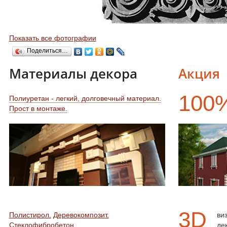
Показать все фотографии
Поделиться…
Материалы декора
Акция
100
Полиуретан - легкий, долговечный материал.
Прост в монтаже.
3D
Полистирол.
Деревокомпозит.
ви
Стеклофибробетон.
де