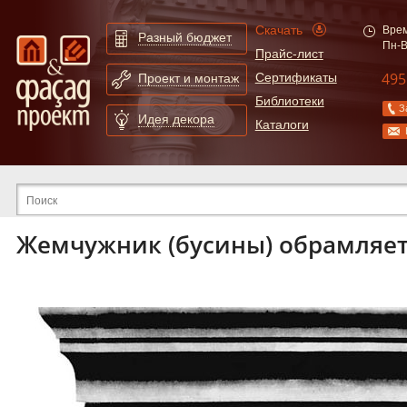
Скачать
Врем
Разный бюджет
Пн-В
Прайс-лист
495
Сертификаты
Проект и монтаж
Библиотеки
З
Идея декора
Каталоги
Расширенный поиск по сайту
Жемчужник (бусины) обрамляет