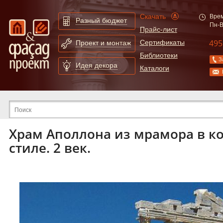
Скачать
Врем
Разный бюджет
Пн-В
Прайс-лист
495
Сертификаты
Проект и монтаж
Библиотеки
З
Идея декора
Каталоги
Расширенный поиск по сайту
Храм Аполлона из мрамора в к
стиле. 2 век.