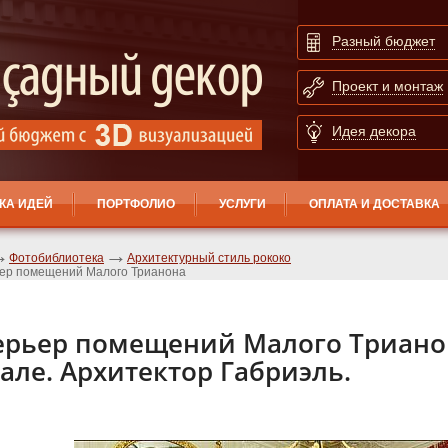
Разный бюджет
Проект и монтаж
Идея декора
КА ИДЕЙ
ПОРТФОЛИО
УСЛУГИ
ОПЛАТА И ДОСТАВКА
Фотобиблиотека
Архитектурный стиль рококо
ер помещений Малого Трианона
ерьер помещений Малого Триано
але. Архитектор Габриэль.