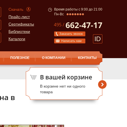
Скачать
Время работы с 9:00 до 21:00
Пн-Вс
Прайс-лист
662-47-17
495 /
Сертификаты
Библиотеки
Заказать звонок
ID
Каталоги
Написать нам
ПОЛЕЗНОЕ
О КОМПАНИИ
КОНТАКТЫ
В вашей корзине
В корзине нет ни одного
товара
на в