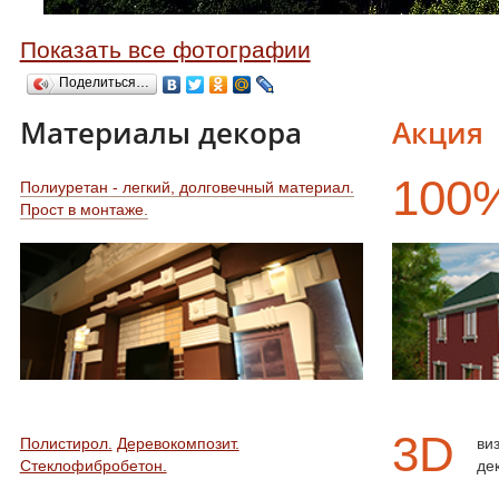
Показать все фотографии
Поделиться…
Материалы декора
Акция
100
Полиуретан - легкий, долговечный материал.
Прост в монтаже.
3D
Полистирол.
Деревокомпозит.
ви
Стеклофибробетон.
де