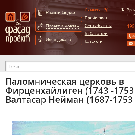
Скачать
Врем
Разный бюджет
Пн-В
Прайс-лист
495
Сертификаты
Проект и монтаж
Библиотеки
З
Идея декора
Каталоги
Расширенный поиск по сайту
Паломническая церковь в
Фирценхайлиген (1743 -1753 
Валтасар Нейман (1687-1753 г