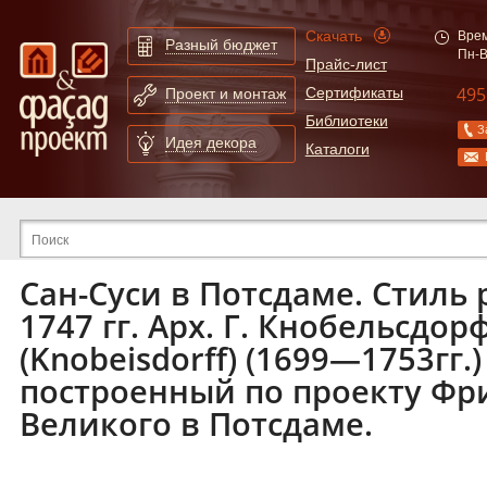
Скачать
Врем
Разный бюджет
Пн-В
Прайс-лист
495
Сертификаты
Проект и монтаж
Библиотеки
З
Идея декора
Каталоги
Расширенный поиск по сайту
Сан-Суси в Потсдаме. Стиль 
1747 гг. Арх. Г. Кнобельсдор
(Knobeisdorff) (1699—1753гг.
построенный по проекту Фр
Великого в Потсдаме.