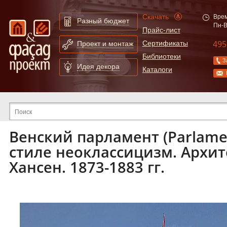
Скачать
Врем
Разный бюджет
Пн-В
Прайс-лист
495
Сертификаты
Проект и монтаж
Библиотеки
З
Идея декора
Каталоги
Расширенный поиск по сайту
Венский парламент (Parlame
стиле неоклассицизм. Архит
Хансен. 1873-1883 гг.