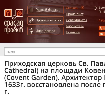
Скачать
Врем
Разный бюджет
Пн-В
Прайс-лист
495
Сертификаты
Проект и монтаж
Библиотеки
З
Идея декора
Каталоги
Расширенный поиск по сайту
Приходская церковь Св. Павл
Cathedral) на площади Кове
(Covent Garden). Архитектор 
1633г. восстановлена после 
г.