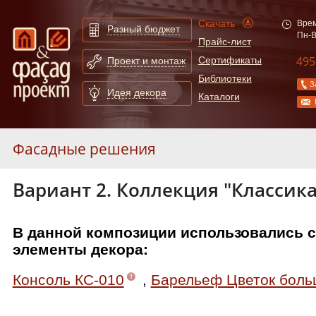
Скачать
Врем
Разный бюджет
Пн-В
Прайс-лист
495
Сертификаты
Проект и монтаж
Библиотеки
З
Идея декора
Каталоги
Фасадные решения
Вариант 2. Коллекция "Классика
Декор окон и дверей из полиуретана
Декор окон и дверей из полистирола
В данной композиции использовались 
элементы декора:
Консоль КС-010
,
Барельеф Цветок боль
Расширенный поиск по сайту