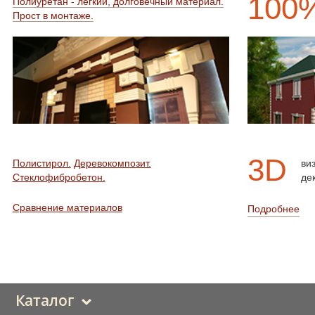
100
Полиуретан - легкий, долговечный материал.
Прост в монтаже.
3D
Полистирол.
Деревокомпозит.
ви
Стеклофибробетон.
де
Сравнение материалов
Подробнее
Каталог