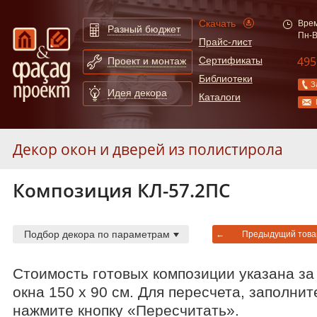
Скачать
Врем
Разный бюджет
Пн-В
Прайс-лист
495
Сертификаты
Проект и монтаж
Библиотеки
З
Идея декора
Каталоги
Декор окон и дверей из полистирола
Композиция КЛ-57.2ПС
Декор окон и дверей из полиуретана
Фасадные решения
Подбор декора по параметрам
←
Предыдущий това
Стоимость готовых композиции указана за
Расширенный поиск по сайту
окна 150 х 90 см. Для пересчета, заполни
нажмите кнопку «Пересчитать».