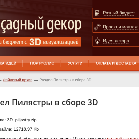
Разный бюджет
Проект и монтаж
Идея декора
КА ИДЕЙ
ПОРТФОЛИО
УСЛУГИ
ОПЛАТА И ДОСТАВКА
Файловый архив
Раздел Пилястры в сборе 3D
ел Пилястры в сборе 3D
: 3D_piljastry.zip
айла: 12718.97 Kb
ачивание файла не начнется через 10 сек, кликните
по этой ссылке