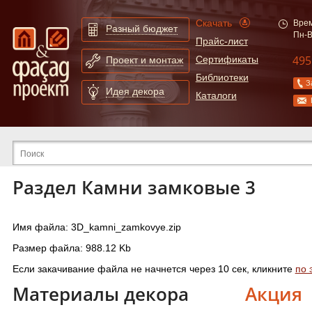
Скачать
Врем
Разный бюджет
Пн-В
Прайс-лист
495
Сертификаты
Проект и монтаж
Библиотеки
З
Идея декора
Каталоги
Расширенный поиск по сайту
Раздел Камни замковые 3
Имя файла: 3D_kamni_zamkovye.zip
Размер файла: 988.12 Kb
Если закачивание файла не начнется через 10 сек, кликните
по 
Материалы декора
Акция