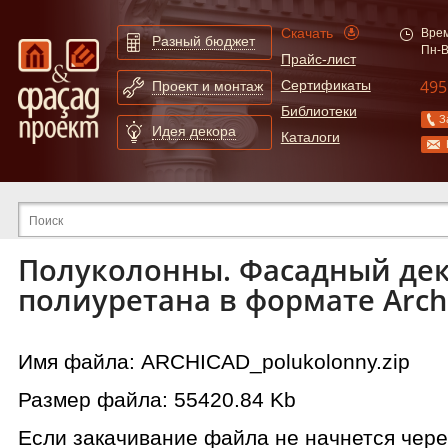
Скачать
Врем
Разный бюджет
Пн-В
Прайс-лист
495
Сертификаты
Проект и монтаж
Библиотеки
З
Идея декора
Каталоги
Расширенный поиск по сайту
Полуколонны. Фасадный дек
полиуретана в формате Arch
Имя файла: ARCHICAD_polukolonny.zip
Размер файла: 55420.84 Kb
Если закачивание файла не начнется чере