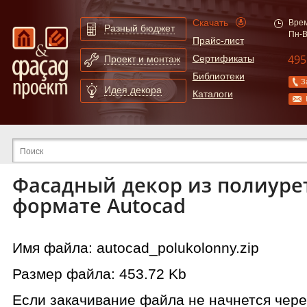
Скачать
Врем
Разный бюджет
Пн-В
Прайс-лист
495
Сертификаты
Проект и монтаж
Библиотеки
З
Идея декора
Каталоги
Расширенный поиск по сайту
Фасадный декор из полиуре
формате Autocad
Имя файла: autocad_polukolonny.zip
Размер файла: 453.72 Kb
Если закачивание файла не начнется чере