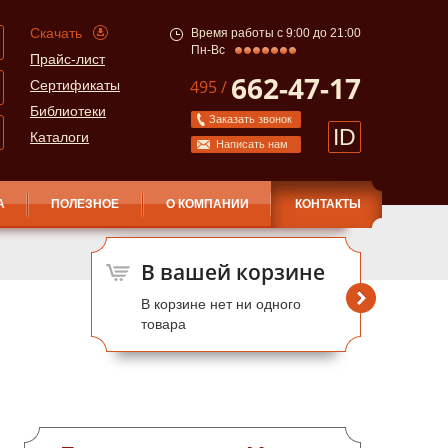
Скачать
Время работы с 9:00 до 21:00
Пн-Вс
Прайс-лист
662-47-17
495 /
Сертификаты
Библиотеки
Заказать звонок
ID
Каталоги
Написать нам
А
ПОЛЕЗНОЕ
О КОМПАНИИ
КОНТАКТЫ
В вашей корзине
В корзине нет ни одного
товара