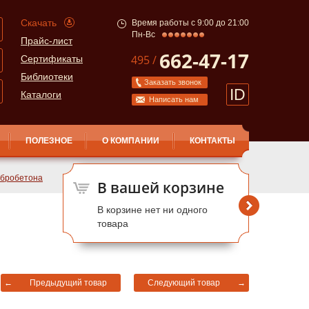
Скачать
Время работы с 9:00 до 21:00
Пн-Вс
Прайс-лист
662-47-17
495 /
Сертификаты
Библиотеки
Заказать звонок
ID
Каталоги
Написать нам
ПОЛЕЗНОЕ
О КОМПАНИИ
КОНТАКТЫ
ибробетона
В вашей корзине
В корзине нет ни одного
товара
←
Предыдущий товар
Следующий товар
→