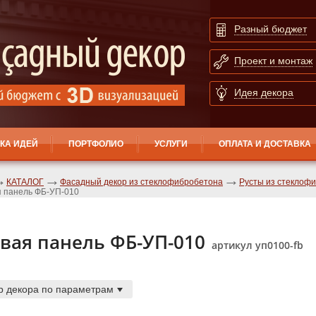
Разный бюджет
Проект и монтаж
Идея декора
КА ИДЕЙ
ПОРТФОЛИО
УСЛУГИ
ОПЛАТА И ДОСТАВКА
КАТАЛОГ
Фасадный декор из стеклофибробетона
Русты из стеклоф
я панель ФБ-УП-010
вая панель ФБ-УП-010
артикул уп0100-fb
р декора по параметрам