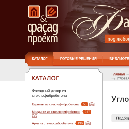
КАТАЛОГ
ГОТОВЫЕ РЕШЕНИЯ
БИБЛИОТЕ
Главная
КАТАЛОГ
Углова
Фасадный декор из
стеклофибробетона
Угло
Карнизы из стеклофибробетона
55
Молдинги из стеклофибробетона
247
Подбо
Арки из стеклофибробетона
130