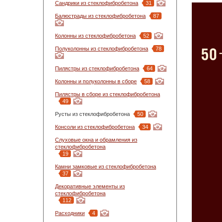
Сандрики из стеклофибробетона
31
Балюстрады из стеклофибробетона
87
Колонны из стеклофибробетона
52
Полуколонны из стеклофибробетона
78
Пилястры из стеклофибробетона
64
Колонны и полуколонны в сборе
58
Пилястры в сборе из стеклофибробетона
49
Русты из стеклофибробетона
50
Консоли из стеклофибробетона
34
Слуховые окна и обрамления из
стеклофибробетона
19
Камни замковые из стеклофибробетона
37
Декоративные элементы из
стеклофибробетона
112
Расходники
4