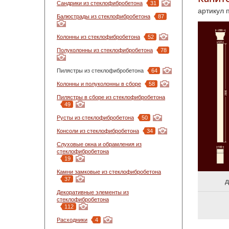
Сандрики из стеклофибробетона
31
артикул 
Балюстрады из стеклофибробетона
87
Колонны из стеклофибробетона
52
Полуколонны из стеклофибробетона
78
Пилястры из стеклофибробетона
64
Колонны и полуколонны в сборе
58
Пилястры в сборе из стеклофибробетона
49
Русты из стеклофибробетона
50
Консоли из стеклофибробетона
34
Слуховые окна и обрамления из
стеклофибробетона
19
Камни замковые из стеклофибробетона
37
д
Декоративные элементы из
стеклофибробетона
112
Расходники
4