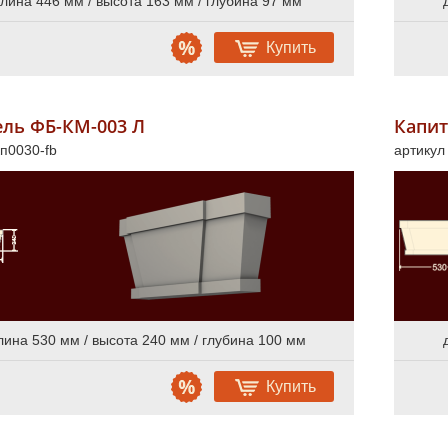
лина 446 мм / высота 163 мм / глубина 97 мм
Купить
ель ФБ-КМ-003 Л
Капит
кп0030-fb
артикул
лина 530 мм / высота 240 мм / глубина 100 мм
Купить