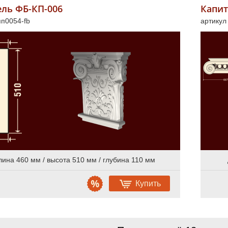
ель ФБ-КП-006
Капит
пп0054-fb
артикул
лина 460 мм / высота 510 мм / глубина 110 мм
Купить