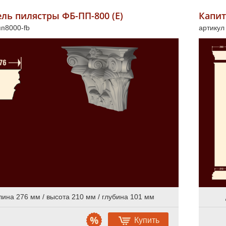
ль пилястры ФБ-ПП-800 (Е)
Капит
пп8000-fb
артикул
лина 276 мм / высота 210 мм / глубина 101 мм
Купить