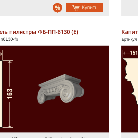
Купить
ль пилястры ФБ-ПП-8130 (Е)
Капит
пп8130-fb
артикул