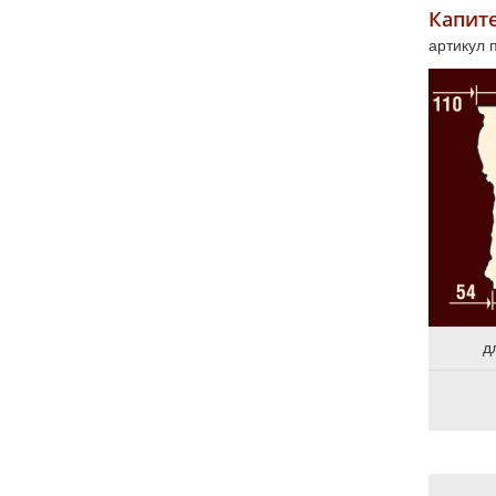
Капит
артикул 
д