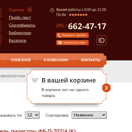
Скачать
Время работы с 9:00 до 21:00
Пн-Вс
Прайс-лист
662-47-17
495 /
Сертификаты
Библиотеки
Заказать звонок
ID
Каталоги
Написать нам
ПОЛЕЗНОЕ
О КОМПАНИИ
КОНТАКТЫ
лофибробетона
В вашей корзине
В корзине нет ни одного
товара
казывать по
Сортировка
ель пилястры ФБ-П-707/4 (К)