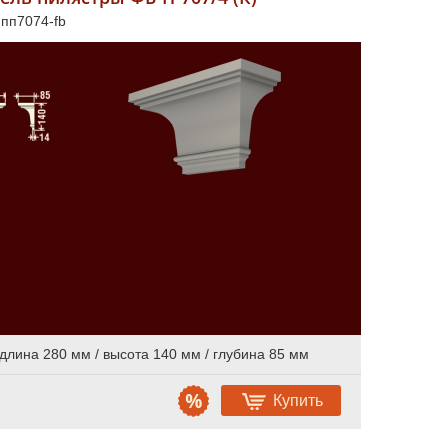
 пп7074-fb
длина 280 мм / высота 140 мм / глубина 85 мм
Купить