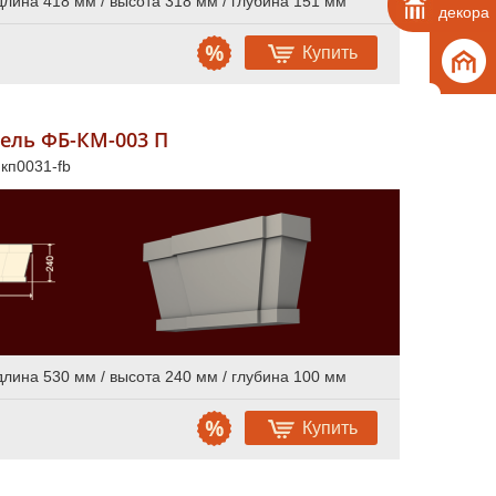
длина 418 мм / высота 318 мм / глубина 151 мм
декора
Купить
ель ФБ-КМ-003 П
 кп0031-fb
длина 530 мм / высота 240 мм / глубина 100 мм
Купить