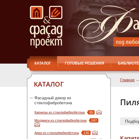
КАТАЛОГ
ГОТОВЫЕ РЕШЕНИЯ
БИБЛИОТЕ
Главная
КАТАЛОГ
Фасадный декор из
Пил
стеклофибробетона
Карнизы из стеклофибробетона
55
Молдинги из стеклофибробетона
247
Подбо
Арки из стеклофибробетона
130
Капите