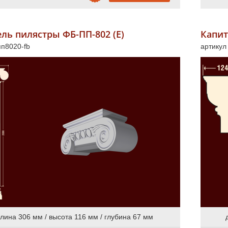
ль пилястры ФБ-ПП-802 (Е)
Капит
пп8020-fb
артикул
лина 306 мм / высота 116 мм / глубина 67 мм