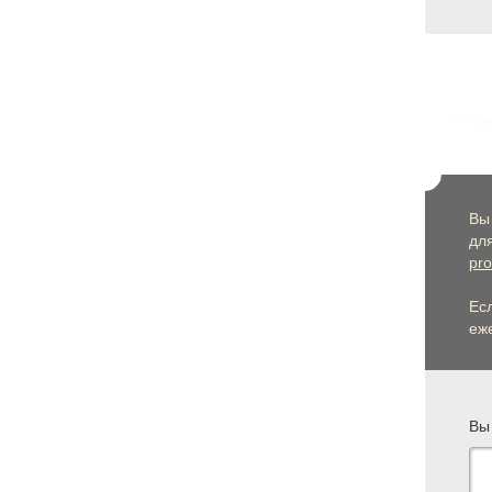
Вы
дл
pro
Ес
еже
Вы