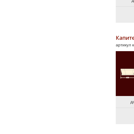
д
Капит
артикул 
д