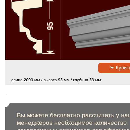
Пилястры из стеклофибробетона
64
Колонны и полуколонны в сборе
58
Пилястры в сборе из стеклофибробетона
49
Русты из стеклофибробетона
50
Консоли из стеклофибробетона
34
Слуховые окна и обрамления из стеклофибробетона
19
Камни замковые из стеклофибробетона
37
Декоративные элементы из стеклофибробетона
112
Купит
Расходники
4
длина 2000 мм / высота 95 мм / глубина 53 мм
Фасадный декор из полиуретана
Фасадный декор из пенопласта
Скачать каталоги и прайс-лист
Вы можете бесплатно рассчитать у на
менеджеров необходимое количество
Сертификаты