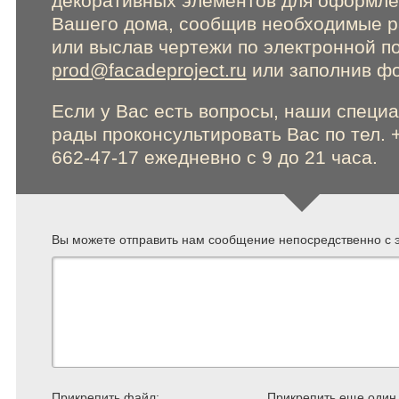
декоративных элементов для оформл
Вашего дома, сообщив необходимые 
Online консультации
или выслав чертежи по электронной п
prod@facadeproject.ru
или заполнив фо
Если у Вас есть вопросы, наши специ
Расширенный поиск по сайту
рады проконсультировать Вас по тел. 
662-47-17 ежедневно с 9 до 21 часа.
Вы можете отправить нам сообщение непосредственно с э
Прикрепить файл:
Прикрепить еще один