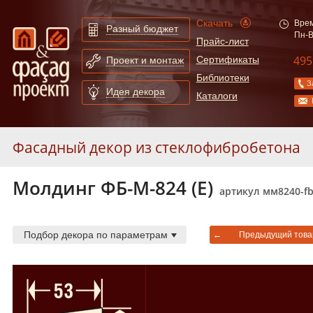
Скачать
Врем
Разный бюджет
Пн-В
Прайс-лист
495
Сертификаты
Проект и монтаж
Библиотеки
З
Идея декора
Каталоги
Фасадный декор из стеклофибробетона
Молдинг ФБ-М-824 (Е)
Карнизы из стеклофибробетона
55
артикул мм8240-f
Молдинги из стеклофибробетона
247
Арки из стеклофибробетона
130
Подбор декора по параметрам
←
Предыдущий това
Сандрики из стеклофибробетона
31
Балюстрады из стеклофибробетона
87
Колонны из стеклофибробетона
52
Полуколонны из стеклофибробетона
78