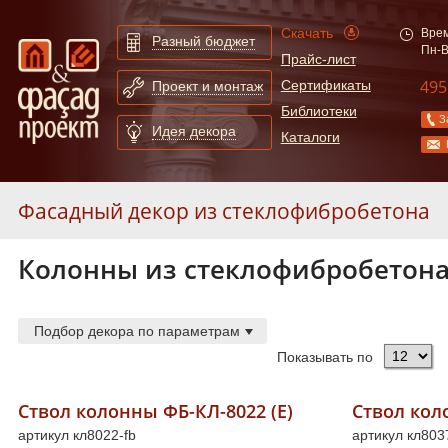
Скачать
Врем
Разный бюджет
Пн-В
Прайс-лист
495
Сертификаты
Проект и монтаж
Библиотеки
З
Идея декора
Каталоги
Фасадный декор из стеклофибробетона
Колонны из стеклофибробетон
Карнизы из стеклофибробетона
55
Молдинги из стеклофибробетона
247
Арки из стеклофибробетона
130
Подбор декора по параметрам
Сандрики из стеклофибробетона
31
Показывать по
Балюстрады из стеклофибробетона
87
Колонны из стеклофибробетона
52
Ствол колонны ФБ-КЛ-8022 (Е)
Ствол кол
артикул кл8022-fb
Полуколонны из стеклофибробетона
78
артикул кл803