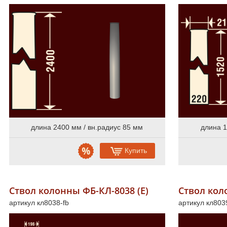
Пилястры из стеклофибробетона
64
Колонны и полуколонны в сборе
58
Пилястры в сборе из стеклофибробетона
49
Русты из стеклофибробетона
50
Консоли из стеклофибробетона
34
Слуховые окна и обрамления из стеклофибробетона
19
Камни замковые из стеклофибробетона
37
Декоративные элементы из стеклофибробетона
112
Расходники
4
длина 2400 мм / вн.радиус 85 мм
длина 1
Фасадный декор из полиуретана
Купить
Фасадный декор из пенопласта
Ствол колонны ФБ-КЛ-8038 (Е)
Ствол кол
Скачать каталоги и прайс-лист
артикул кл8038-fb
артикул кл803
Сертификаты