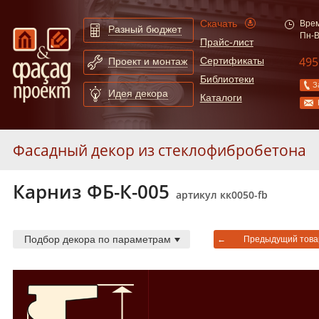
Скачать
Врем
Разный бюджет
Пн-В
Прайс-лист
495
Сертификаты
Проект и монтаж
Библиотеки
З
Идея декора
Каталоги
Фасадный декор из стеклофибробетона
Карниз ФБ-К-005
Карнизы из стеклофибробетона
55
артикул кк0050-fb
Молдинги из стеклофибробетона
247
Арки из стеклофибробетона
130
Подбор декора по параметрам
←
Предыдущий това
Сандрики из стеклофибробетона
31
Балюстрады из стеклофибробетона
87
Колонны из стеклофибробетона
52
Полуколонны из стеклофибробетона
78