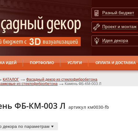
Разный бюджет
Проект и монтаж
Идея декора
КА ИДЕЙ
ПОРТФОЛИО
УСЛУГИ
ОПЛАТА И ДОСТАВКА
КАТАЛОГ
Фасадный декор из стеклофибробетона
замковые из стеклофибробетона
Камень ФБ-КМ-003 Л
нь ФБ-КМ-003 Л
артикул км0030-fb
р декора по параметрам