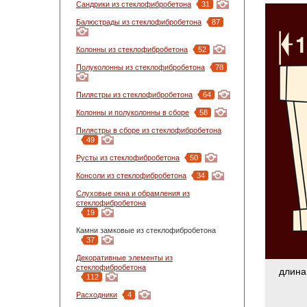
Сандрики из стеклофибробетона
31
Балюстрады из стеклофибробетона
87
Колонны из стеклофибробетона
52
Полуколонны из стеклофибробетона
78
Пилястры из стеклофибробетона
64
Колонны и полуколонны в сборе
58
Пилястры в сборе из стеклофибробетона
49
Русты из стеклофибробетона
50
Консоли из стеклофибробетона
34
Слуховые окна и обрамления из
стеклофибробетона
19
Камни замковые из стеклофибробетона
37
Декоративные элементы из
стеклофибробетона
длина
112
Расходники
4