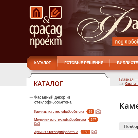
КАТАЛОГ
ГОТОВЫЕ РЕШЕНИЯ
БИБЛИОТЕ
Главная
КАТАЛОГ
Камни 
Фасадный декор из
стеклофибробетона
Каме
Карнизы из стеклофибробетона
55
Молдинги из стеклофибробетона
247
Подбо
Арки из стеклофибробетона
130