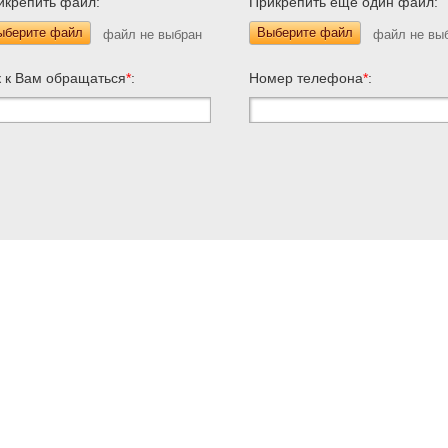
икрепить файл:
Прикрепить еще один файл:
ыберите файл
Выберите файл
к к Вам обращаться
*
:
Номер телефона
*
: