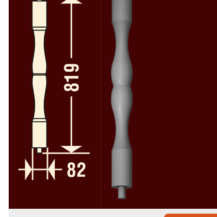
Пилястры из стеклофибробетона
64
Колонны и полуколонны в сборе
58
Пилястры в сборе из стеклофибробетона
49
Русты из стеклофибробетона
50
Консоли из стеклофибробетона
34
Слуховые окна и обрамления из стеклофибробетона
19
Камни замковые из стеклофибробетона
37
Декоративные элементы из стеклофибробетона
112
Расходники
4
Фасадный декор из полиуретана
Фасадный декор из пенопласта
Скачать каталоги и прайс-лист
Сертификаты