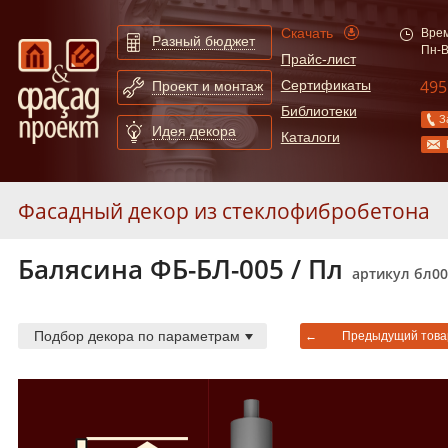
Скачать
Врем
Разный бюджет
Пн-В
Прайс-лист
495
Сертификаты
Проект и монтаж
Библиотеки
З
Идея декора
Каталоги
Фасадный декор из стеклофибробетона
Балясина ФБ-БЛ-005 / Пл
Карнизы из стеклофибробетона
55
артикул бл00
Молдинги из стеклофибробетона
247
Арки из стеклофибробетона
130
Подбор декора по параметрам
←
Предыдущий това
Сандрики из стеклофибробетона
31
Балюстрады из стеклофибробетона
87
Колонны из стеклофибробетона
52
Полуколонны из стеклофибробетона
78