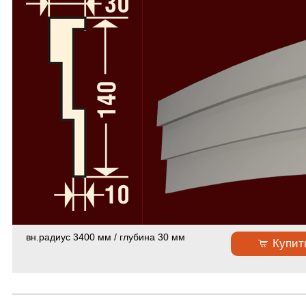
Пилястры из стеклофибробетона
64
Колонны и полуколонны в сборе
58
Пилястры в сборе из стеклофибробетона
49
Русты из стеклофибробетона
50
Консоли из стеклофибробетона
34
Слуховые окна и обрамления из стеклофибробетона
19
Камни замковые из стеклофибробетона
37
Декоративные элементы из стеклофибробетона
112
Расходники
4
Фасадный декор из полиуретана
Фасадный декор из пенопласта
вн.радиус 3400 мм / глубина 30 мм
Купит
Скачать каталоги и прайс-лист
Сертификаты